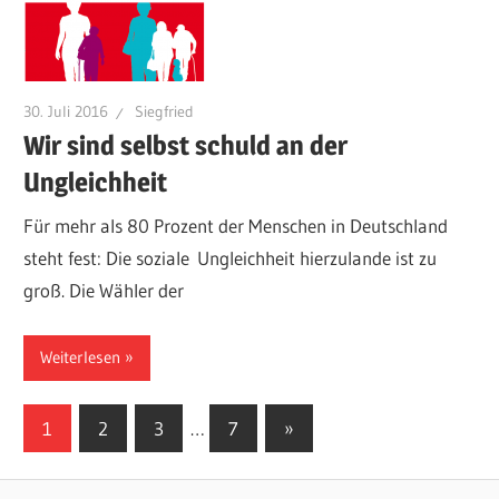
30. Juli 2016
Siegfried
Wir sind selbst schuld an der
Ungleichheit
Für mehr als 80 Prozent der Menschen in Deutschland
steht fest: Die soziale Ungleichheit hierzulande ist zu
groß. Die Wähler der
Weiterlesen
Seitennummerierung
Nächste
1
2
3
…
7
»
Beiträge
der