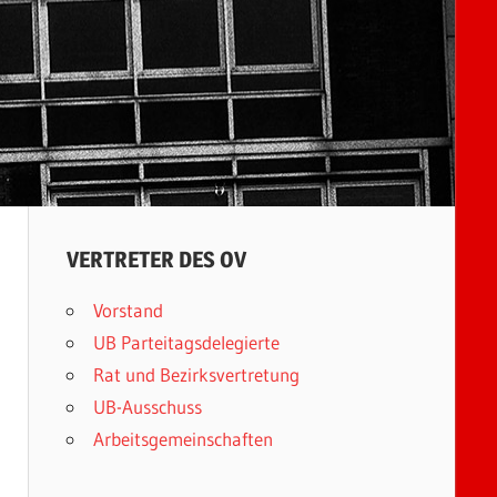
VERTRETER DES OV
Vorstand
UB Parteitagsdelegierte
Rat und Bezirksvertretung
UB-Ausschuss
Arbeitsgemeinschaften