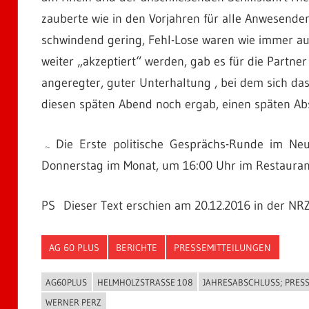
zauberte wie in den Vorjahren für alle Anwesenden
schwindend gering, Fehl-Lose waren wie immer a
weiter „akzeptiert“ werden, gab es für die Partn
angeregter, guter Unterhaltung , bei dem sich da
diesen späten Abend noch ergab, einen späten Ab
Die Erste politische Gesprächs-Runde im Neu
Die
Donnerstag im Monat, um 16:00 Uhr im Restaurant 
PS Dieser Text erschien am 20.12.2016 in der N
AG 60 PLUS
BERICHTE
PRESSEMITTEILUNGEN
AG60PLUS
HELMHOLZSTRASSE 108
JAHRESABSCHLUSS; PRES
WERNER PERZ