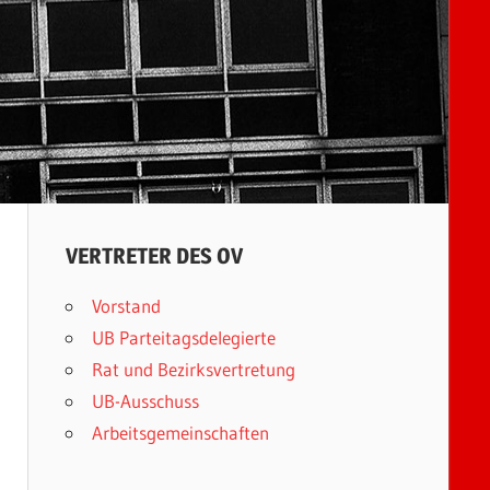
VERTRETER DES OV
Vorstand
UB Parteitagsdelegierte
Rat und Bezirksvertretung
UB-Ausschuss
Arbeitsgemeinschaften