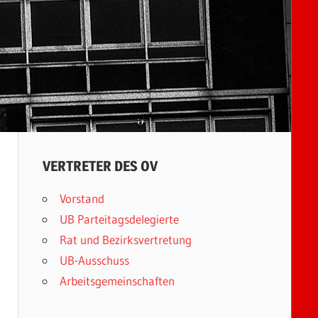
VERTRETER DES OV
Vorstand
UB Parteitagsdelegierte
Rat und Bezirksvertretung
UB-Ausschuss
Arbeitsgemeinschaften