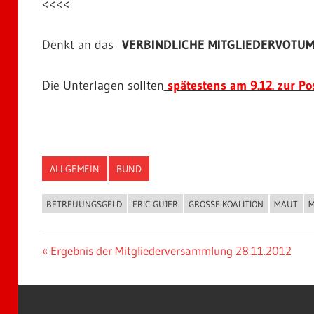
<<<<
Denkt an das
VERBINDLICHE MITGLIEDERVOT
Die Unterlagen sollten
spätestens am 9.12. zur Pos
ALLGEMEIN
BUND
BETREUUNGSGELD
ERIC GUJER
GROSSE KOALITION
MAUT
M
Beitragsnavigation
Vorheriger
Ergebnis der Mitgliederversammlung 28.11.2012
Beitrag: