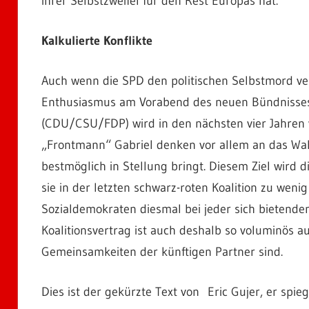
ihrer Selbstzweifel für den Rest Europas hat.
Kalkulierte Konflikte
Auch wenn die SPD den politischen Selbstmord ver
Enthusiasmus am Vorabend des neuen Bündnisses i
(CDU/CSU/FDP) wird in den nächsten vier Jahren 
„Frontmann“ Gabriel denken vor allem an das Wahlj
bestmöglich in Stellung bringt. Diesem Ziel wird d
sie in der letzten schwarz-roten Koalition zu wen
Sozialdemokraten diesmal bei jeder sich bietenden
Koalitionsvertrag ist auch deshalb so voluminös au
Gemeinsamkeiten der künftigen Partner sind.
Dies ist der gekürzte Text von Eric Gujer, er spi