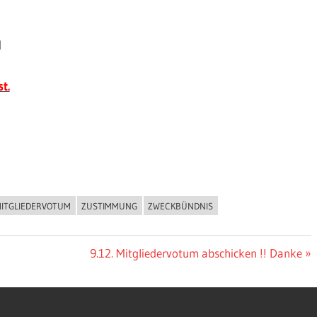
UM
t.
ITGLIEDERVOTUM
ZUSTIMMUNG
ZWECKBÜNDNIS
Nächster
9.12. Mitgliedervotum abschicken !! Danke
Beitrag: