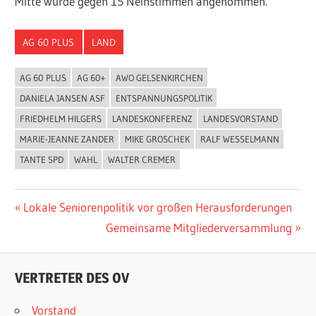
Mitte wurde gegen 15 Neinstimmen angenommen.
AG 60 PLUS
LAND
AG 60 PLUS
AG 60+
AWO GELSENKIRCHEN
DANIELA JANSEN ASF
ENTSPANNUNGSPOLITIK
FRIEDHELM HILGERS
LANDESKONFERENZ
LANDESVORSTAND
MARIE-JEANNE ZANDER
MIKE GROSCHEK
RALF WESSELMANN
TANTE SPD
WAHL
WALTER CREMER
Beitragsnavigation
Vorheriger
Lokale Seniorenpolitik vor großen Herausforderungen
Beitrag:
Nächster
Gemeinsame Mitgliederversammlung
Beitrag:
VERTRETER DES OV
Vorstand